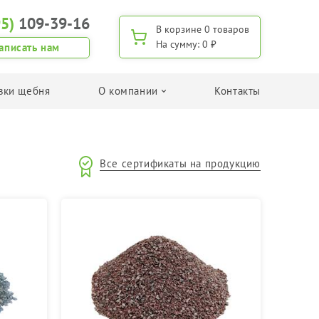
95)
109-39-16
В корзине
0 товаров
На сумму:
0 ₽
аписать нам
вки щебня
О компании
Контакты
Поиск по применению
Все сертификаты на продукцию
Для изготовления дренажа
Для дорожного строительства
Для изготовления ЖБИ
Для дачного строительства/хозяйства
Для приготовления бетона
Поиск щебня по фракции
Фракция 5-20 мм