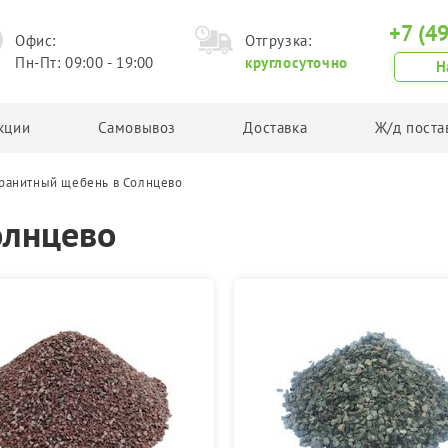
+7 (4
Офис:
Отгрузка:
Пн-Пт: 09:00 - 19:00
круглосуточно
Н
кции
Самовывоз
Доставка
Ж/д поста
ранитный щебень в Солнцево
Грунт
Другая продукция
олнцево
Планировочный грунт
Асфальтовая крошка
Плодородный грунт
Техническая соль
Торф
Керамзит
Чернозем
Грунт в Биг Бегах