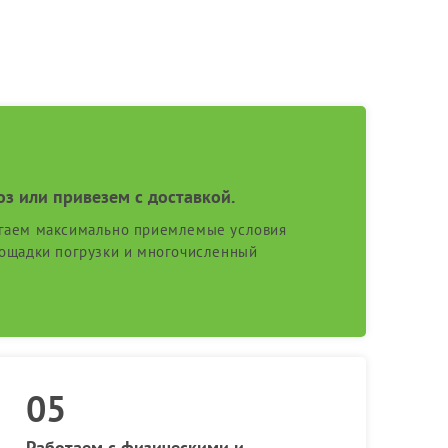
оз или привезем с доставкой.
гаем максимально приемлемые условия
лощадки погрузки и многочисленный
Работаем с физическими и