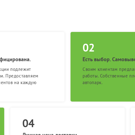
ифицирована.
Есть выбор. Самовыв
кции подлежит
Своим клиентам предла
ии. Предоставляем
работы. Собственные п
ментов на каждую
автопарк.
Лучшая цена доставки.