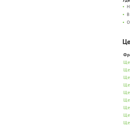
Уде
Н
В
О
Це
Фр
Ще
Ще
Ще
Ще
Ще
Ще
Ще
Ще
Ще