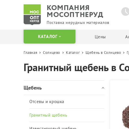
КОМПАНИЯ
МОСОПТНЕРУД
Поставка нерудных материалов
КАТАЛОГ
Цены
А
Главная
Солнцево
Каталог
Щебень в Солнцево
Г
Щебень
Песок
Гранитный щебень в С
Отсевы и крошка
Карьерный песок
Гранитный щебень
Мытый песок
Известняковый щебень
Сеянный песок
Щебень
Гравийный щебень
Речной песок
Вторичный щебень
Кварцевый песок
Отсевы и крошка
Щебень в Биг Бегах и
Песок в Биг Бегах
мешках
Пескогрунт
Гранитный щебень
Бутовый камень
Пескосоль
Известняковый щебень