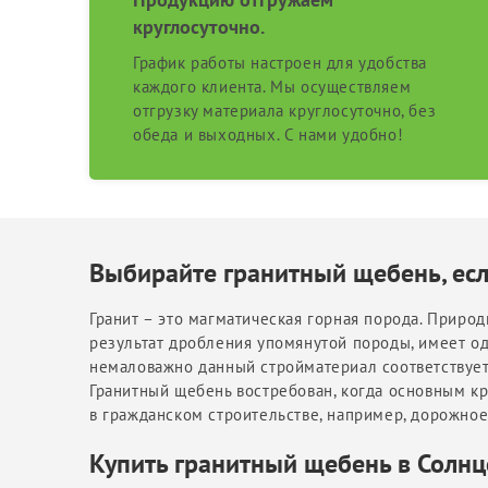
круглосуточно.
График работы настроен для удобства
каждого клиента. Мы осуществляем
отгрузку материала круглосуточно, без
обеда и выходных. С нами удобно!
Выбирайте гранитный щебень, есл
Гранит – это магматическая горная порода. Приро
результат дробления упомянутой породы, имеет од
немаловажно данный стройматериал соответствует
Гранитный щебень востребован, когда основным к
в гражданском строительстве, например, дорожное
Купить гранитный щебень в Солнц