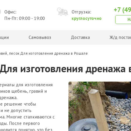
+7 (4
Офис:
Отгрузка:
Пн-Пт: 09:00 - 19:00
круглосуточно
Н
кции
Самовывоз
Доставка
Ж/д поста
авий, песок Для изготовления дренажа в Рошале
Грунт
Другая продукция
 Для изготовления дренажа
Планировочный грунт
Асфальтовая крошка
Плодородный грунт
Техническая соль
Торф
Керамзит
ериалы для изготовления
иков щебень, гравий и
Чернозем
дренажа.
Грунт в Биг Бегах
ое решение чтобы
и не допустить
а. Многие сталкиваются с
оды. После первого
новится понятно, что без