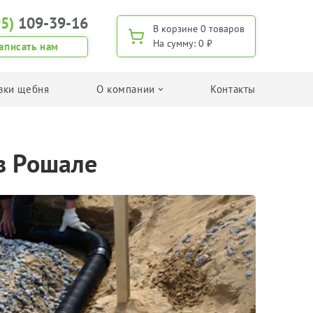
95)
109-39-16
В корзине
0 товаров
На сумму:
0 ₽
аписать нам
вки щебня
О компании
Контакты
Поиск по применению
 в Рошале
Для изготовления дренажа
Для дорожного строительства
Для изготовления ЖБИ
Для дачного строительства/хозяйства
Для приготовления бетона
Поиск щебня по фракции
Фракция 5-20 мм