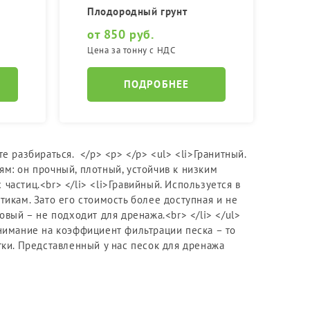
Плодородный грунт
от 850 руб.
Цена за тонну с НДС
ПОДРОБНЕЕ
е разбираться. </p> <p> </p> <ul> <li>Гранитный.
м: он прочный, плотный, устойчив к низким
астиц.<br> </li> <li>Гравийный. Используется в
икам. Зато его стоимость более доступная и не
овый – не подходит для дренажа.<br> </li> </ul>
нимание на коэффициент фильтрации песка – то
тки. Представленный у нас песок для дренажа