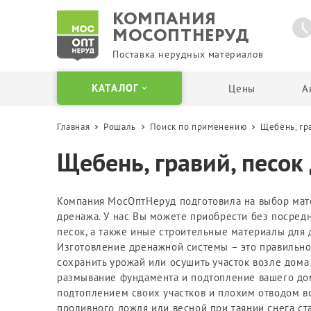
КОМПАНИЯ
МОСОПТНЕРУД
Поставка нерудных материалов
КАТАЛОГ
Цены
А
Главная
Рошаль
Поиск по применению
Щебень, гр
Щебень
Песок
Щебень, гравий, песок
Отсевы и крошка
Карьерный песок
Гранитный щебень
Мытый песок
Известняковый щебень
Сеянный песок
Компания МосОптНеруд подготовила на выбор мат
дренажа. У нас Вы можете приобрести без посредн
Гравийный щебень
Речной песок
песок, а также иные строительные материалы для 
Вторичный щебень
Кварцевый песок
Изготовление дренажной системы – это правильн
Щебень в Биг Бегах и
Песок в Биг Бегах
сохранить урожай или осушить участок возле дома 
мешках
Пескогрунт
размывание фундамента и подтопление вашего дом
Бутовый камень
подтоплением своих участков и плохим отводом в
Пескосоль
проливного дождя или весной при таянии снега ста