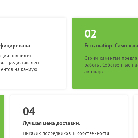
ифицирована.
Есть выбор. Самовыв
кции подлежит
Своим клиентам предла
ии. Предоставляем
работы. Собственные п
ментов на каждую
автопарк.
Лучшая цена доставки.
Никаких посредников. В собственности