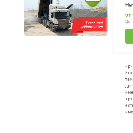
Мы
от 
Цен
<p>
Его
тем
дре
име
<p>
ест
име