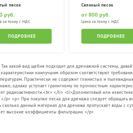
тый песок
Сеянный песок
0 руб.
от 800 руб.
а за тонну с НДС
Цена за тонну с НДС
ПОДРОБНЕЕ
ПОДРОБНЕЕ
 Так какой вид щебня подходит для дренажной системы, давайт
 характеристики наилучшим образом соответствуют требования
пературам. Практически не содержит глинистых и пылевидных ч
наже, однако уступает гранитному по прочностным характерист
ет радиоактивности.<br> </li> <li>Доломитовый или известняк
 </p> <p> При покупке песка для дренажа следует обращать в
ь сколько данный материал для дренажа пропускает воды с су
ет высокие коэффициенты фильтрации. </p>