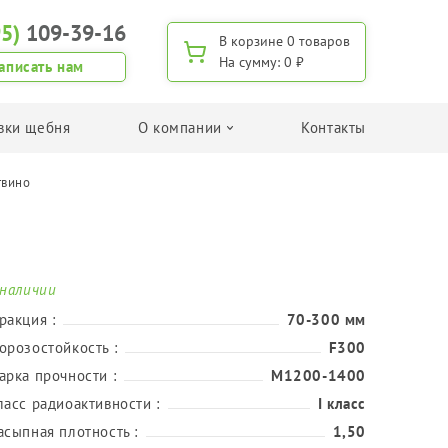
95)
109-39-16
В корзине
0 товаров
На сумму:
0 ₽
аписать нам
вки щебня
О компании
Контакты
твино
Поиск по применению
Для изготовления дренажа
Для дорожного строительства
Для изготовления ЖБИ
 наличии
Для дачного строительства/хозяйства
ракция :
70-300 мм
Для приготовления бетона
орозостойкость :
F300
арка прочности :
М1200-1400
Поиск щебня по фракции
ласс радиоактивности :
I класс
Фракция 5-20 мм
асыпная плотность :
1,50