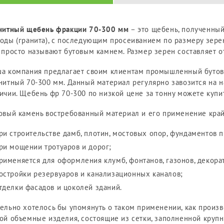
нитный щебень фракции 70-300 мм
– это щебень, полученны
оды (гранита), с последующим просеиванием по размеру зере
 просто называют бутовым камнем. Размер зерен составляет о
а компания предлагает своим клиентам промышленный бутов
нитный 70-300 мм. Данный материал регулярно завозится на 
ичии. Щебень фр 70-300 по низкой цене за тонну можете купит
овый камень востребованный материал и его применение кра
ри строительстве дамб, плотин, мостовых опор, фундаментов
ри мощении тротуаров и дорог;
рименяется для оформления клумб, фонтанов, газонов, декор
остройки резервуаров и канализационных каналов;
тделки фасадов и цоколей зданий.
ельно хотелось бы упомянуть о таком применении, как произв
ой объемные изделия, состоящие из сетки, заполненной кру