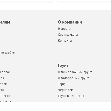
телям
О компании
Новости
Сертификаты
з
Контакты
вки щебня
Грунт
 песок
Планировочный грунт
сок
Плодородный грунт
есок
Торф
сок
Чернозем
 песок
Грунт в Биг Бегах
г Бегах
т