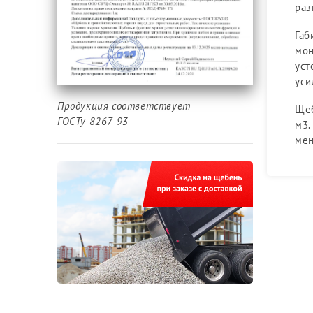
раз
Габ
мон
уст
уси
Продукция соответствует
Щеб
ГОСТу 8267-93
м3.
мен