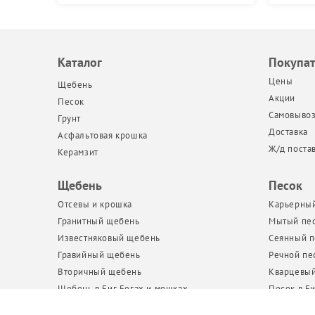
Каталог
Покупа
Цены
Щебень
Акции
Песок
Самовыво
Грунт
Доставка
Асфальтовая крошка
Ж/д поста
Керамзит
Щебень
Песок
Отсевы и крошка
Карьерный
Гранитный щебень
Мытый пе
Известняковый щебень
Сеянный п
Гравийный щебень
Речной пе
Вторичный щебень
Кварцевый
Щебень в Биг Бегах и мешках
Песок в Би
Бутовый камень
Пескогрун