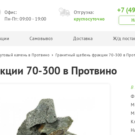
+7 (4
Офис:
Отгрузка:
Пн-Пт: 09:00 - 19:00
круглосуточно
Н
кции
Самовывоз
Доставка
Ж/д поста
утовый камень в Протвино
Гранитный щебень фракции 70-300 в Про
Грунт
Другая продукция
кции 70-300 в Протвино
Планировочный грунт
Асфальтовая крошка
Плодородный грунт
Техническая соль
Торф
Керамзит
В
Чернозем
Ф
Грунт в Биг Бегах
М
М
К
Н