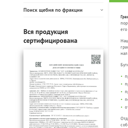
Поиск щебня по фракции
Гра
пор
его
Вся продукция
сертифицирована
Наш
гра
нал
Бут
п
п
п
п
о
Отд
соб