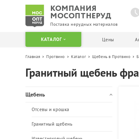
КОМПАНИЯ
МОСОПТНЕРУД
Поставка нерудных материалов
КАТАЛОГ
Цены
А
Главная
Протвино
Каталог
Щебень в Протвино
Б
Щебень
Песок
Гранитный щебень фра
Отсевы и крошка
Карьерный песок
Гранитный щебень
Мытый песок
Известняковый щебень
Сеянный песок
Щебень
Гравийный щебень
Речной песок
Вторичный щебень
Кварцевый песок
Отсевы и крошка
Щебень в Биг Бегах и
Песок в Биг Бегах
мешках
Пескогрунт
Гранитный щебень
Бутовый камень
Пескосоль
Известняковый щебень