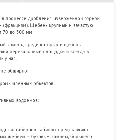
й в процессе дробления изверженной горной
н (фракциям). Щебень крупный и зачастую
т 70 до 300 мм.
ый камень, среди которых и щебень
наши перевалочные площадки и всегда в
ь у нас.
йне обширно:
 промышленных объектов;
ативных водоемов;
одство габионов. Габионы представляют
пным щебнем – бутовым камнем, большего