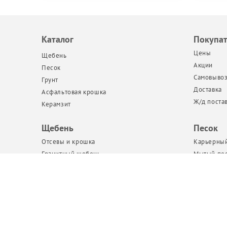
Каталог
Покупа
Цены
Щебень
Акции
Песок
Самовыво
Грунт
Доставка
Асфальтовая крошка
Ж/д поста
Керамзит
Щебень
Песок
Отсевы и крошка
Карьерный
Гранитный щебень
Мытый пе
Известняковый щебень
Сеянный п
Гравийный щебень
Речной пе
Вторичный щебень
Кварцевый
Щебень в Биг Бегах и мешках
Песок в Би
Бутовый камень
Пескогрун
ЩПС, ПГС и ОПГС
Пескосол