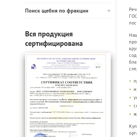
Реч
Поиск щебня по фракции
ГОС
пос
Вся продукция
Наш
сертифицирована
про
кру
сод
бла
сле
п
и
у
с
ж
Куп
орг