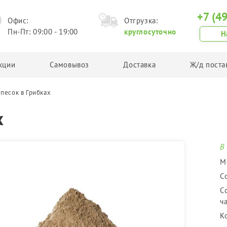
+7 (4
Офис:
Отгрузка:
Пн-Пт: 09:00 - 19:00
круглосуточно
Н
кции
Самовывоз
Доставка
Ж/д поста
песок в Грибках
Грунт
Другая продукция
х
Планировочный грунт
Асфальтовая крошка
Плодородный грунт
Техническая соль
Торф
Керамзит
В
Чернозем
М
Грунт в Биг Бегах
С
С
ча
К