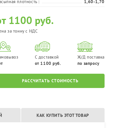
Фракция 20-40 мм
асыпная плотность :
1,60-1,70
Фракция 40-70 мм
от 1100 руб.
ена за тонну с НДС
амовывоз
С доставкой
Ж/Д поставка
ет
от 1100 руб.
по запросу
РАССЧИТАТЬ СТОИМОСТЬ
Й
КАК КУПИТЬ ЭТОТ ТОВАР