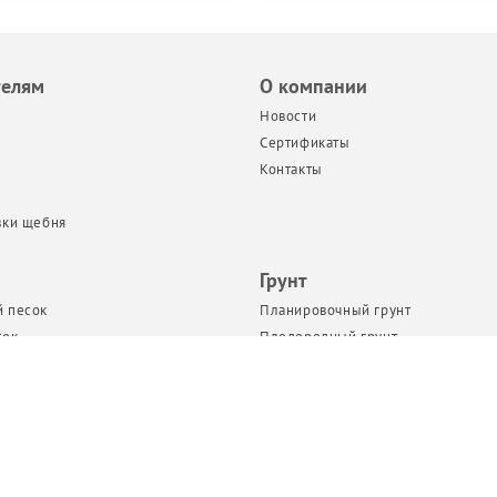
телям
О компании
Новости
Сертификаты
з
Контакты
вки щебня
Грунт
 песок
Планировочный грунт
сок
Плодородный грунт
есок
Торф
сок
Чернозем
 песок
Грунт в Биг Бегах
г Бегах
т
ь