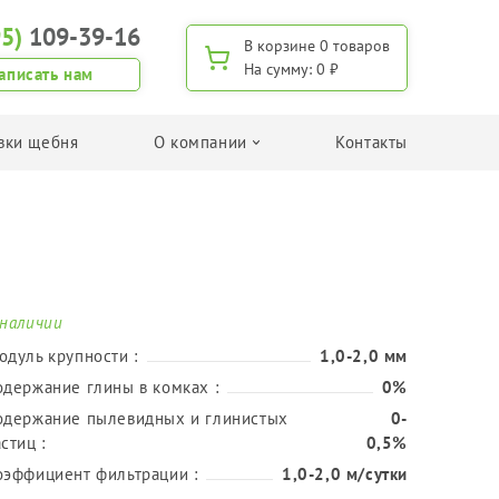
95)
109-39-16
В корзине
0 товаров
На сумму:
0 ₽
аписать нам
вки щебня
О компании
Контакты
Поиск по применению
Для изготовления дренажа
Для дорожного строительства
Для изготовления ЖБИ
 наличии
Для дачного строительства/хозяйства
одуль крупности :
1,0-2,0 мм
Для приготовления бетона
одержание глины в комках :
0%
одержание пылевидных и глинистых
0-
Поиск щебня по фракции
стиц :
0,5%
Фракция 5-20 мм
оэффициент фильтрации :
1,0-2,0 м/сутки