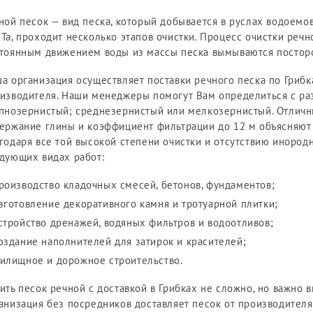
ной песок — вид песка, который добывается в руслах водоемо
Та, проходит несколько этапов очистки. Процесс очистки реч
тоянным движением воды из массы песка вымываются посторо
а организация осуществляет поставки речного песка по Грибк
изводителя. Наши менеджеры помогут Вам определиться с ра
пнозернистый; среднезернистый или мелкозернистый. Отличн
ержание глины и коэффициент фильтрации до 12 м объясняют 
годаря все той высокой степени очистки и отсутствию инород
дующих видах работ:
роизводство кладочных смесей, бетонов, фундаментов;
зготовление декоративного камня и тротуарной плитки;
стройство дренажей, водяных фильтров и водоотливов;
оздание наполнителей для затирок и красителей;
илищное и дорожное строительство.
ить песок речной с доставкой в Грибках не сложно, но важно 
анизация без посредников доставляет песок от производителя