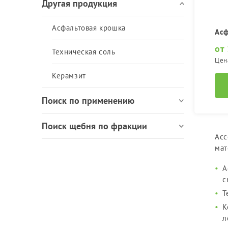
ЩПС, ПГС и ОПГС
Другая продукция
Асфальтовая крошка
Асф
от
Техническая соль
Цен
Керамзит
Поиск по применению
Поиск щебня по фракции
Асс
мат
А
с
Т
К
л