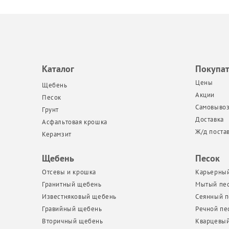
Каталог
Покупа
Цены
Щебень
Акции
Песок
Самовыво
Грунт
Доставка
Асфальтовая крошка
Ж/д поста
Керамзит
Щебень
Песок
Отсевы и крошка
Карьерный
Гранитный щебень
Мытый пе
Известняковый щебень
Сеянный п
Гравийный щебень
Речной пе
Вторичный щебень
Кварцевый