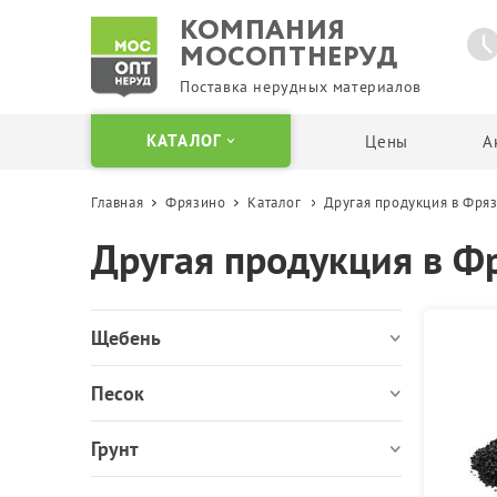
КОМПАНИЯ
МОСОПТНЕРУД
Поставка нерудных материалов
КАТАЛОГ
Цены
А
Главная
Фрязино
Каталог
Другая продукция в Фря
Щебень
Песок
Другая продукция в Ф
Отсевы и крошка
Карьерный песок
Гранитный щебень
Мытый песок
Известняковый щебень
Сеянный песок
Щебень
Гравийный щебень
Речной песок
Вторичный щебень
Кварцевый песок
Песок
Щебень в Биг Бегах и
Песок в Биг Бегах
мешках
Пескогрунт
Грунт
Бутовый камень
Пескосоль