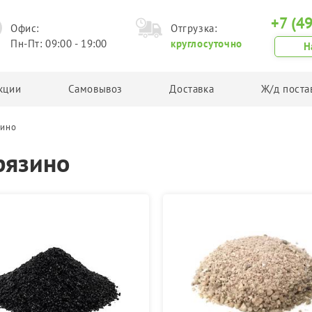
+7 (4
Офис:
Отгрузка:
Пн-Пт: 09:00 - 19:00
круглосуточно
Н
кции
Самовывоз
Доставка
Ж/д поста
зино
Грунт
Другая продукция
рязино
Планировочный грунт
Асфальтовая крошка
Плодородный грунт
Техническая соль
Торф
Керамзит
Чернозем
Грунт в Биг Бегах