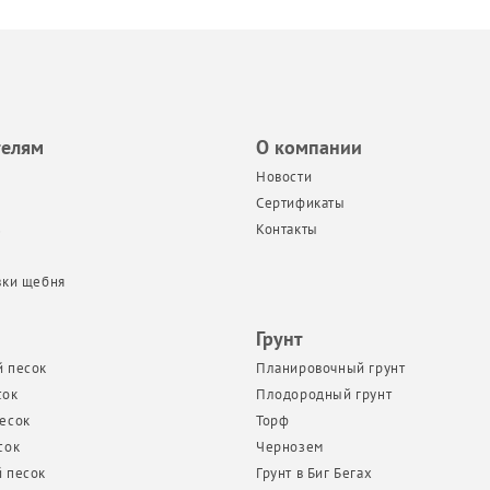
телям
О компании
Новости
Сертификаты
з
Контакты
вки щебня
Грунт
 песок
Планировочный грунт
сок
Плодородный грунт
есок
Торф
сок
Чернозем
 песок
Грунт в Биг Бегах