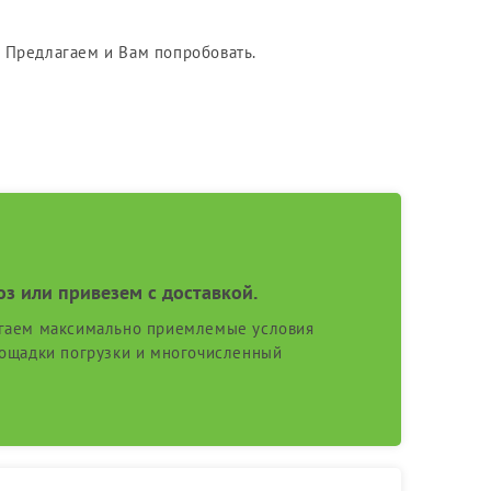
 Предлагаем и Вам попробовать.
оз или привезем с доставкой.
гаем максимально приемлемые условия
лощадки погрузки и многочисленный