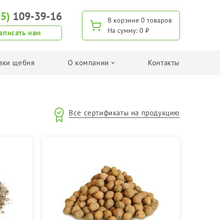
95)
109-39-16
В корзине
0 товаров
На сумму:
0 ₽
аписать нам
вки щебня
О компании
Контакты
Поиск по применению
Все сертификаты на продукцию
Для изготовления дренажа
Для дорожного строительства
Для изготовления ЖБИ
Для дачного строительства/хозяйства
Для приготовления бетона
Поиск щебня по фракции
Фракция 5-20 мм