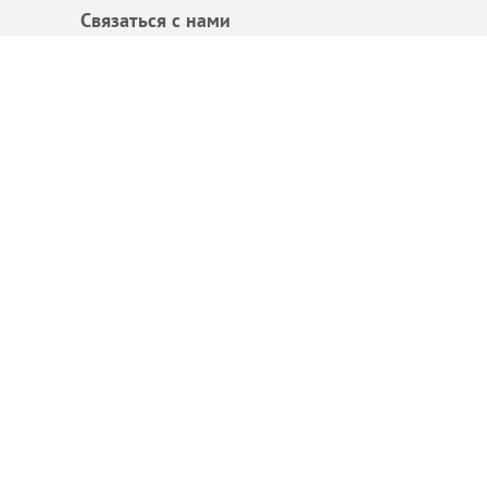
Связаться с нами
+7 (495)
109-39-16
info@msk-nerud.ru
Офис:
Пн-Пт: 09:00 - 19:00
Отгрузка:
круглосуточно
Официальный
поставщик в Москве
Copyright © 2026
Карта сайта