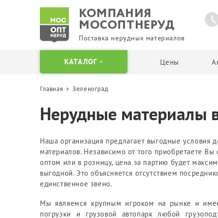
КОМПАНИЯ
МОСОПТНЕРУД
Поставка нерудных материалов
КАТАЛОГ
Цены
А
Главная
Зеленоград
Щебень
Песок
Нерудные материалы в
Отсевы и крошка
Карьерный песок
Гранитный щебень
Мытый песок
Известняковый щебень
Сеянный песок
Наша организация предлагает выгодные условия д
материалов. Независимо от того приобретаете Вы
Гравийный щебень
Речной песок
оптом или в розницу, цена за партию будет макси
Вторичный щебень
Кварцевый песок
выгодной. Это объясняется отсутствием посредник
Щебень в Биг Бегах и
Песок в Биг Бегах
единственное звено.
мешках
Пескогрунт
Мы являемся крупным игроком на рынке и име
Бутовый камень
Пескосоль
погрузки и грузовой автопарк любой грузопод