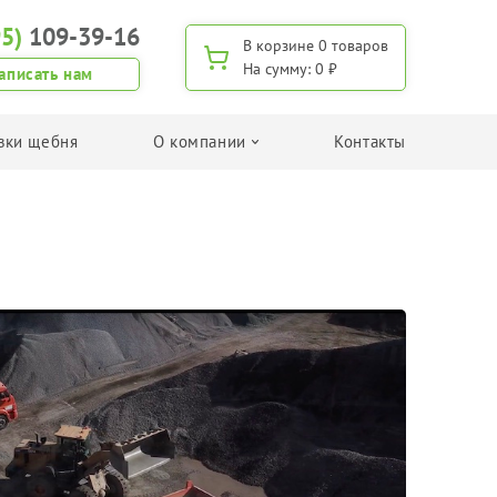
95)
109-39-16
В корзине
0 товаров
На сумму:
0 ₽
аписать нам
вки щебня
О компании
Контакты
Поиск по применению
Для изготовления дренажа
Для дорожного строительства
Для изготовления ЖБИ
Для дачного строительства/хозяйства
Для приготовления бетона
Поиск щебня по фракции
Фракция 5-20 мм