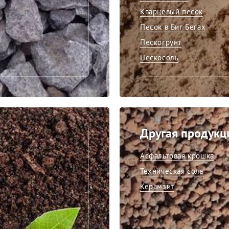
Кварцевый песок
Песок в Биг Бегах
Пескогрунт
Пескосоль
Другая продукц
Асфальтовая крошка
Техническая соль
Керамзит