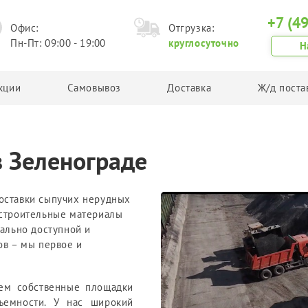
+7 (4
Офис:
Отгрузка:
Пн-Пт: 09:00 - 19:00
круглосуточно
Н
кции
Самовывоз
Доставка
Ж/д поста
Грунт
Другая продукция
 Зеленограде
Планировочный грунт
Асфальтовая крошка
Плодородный грунт
Техническая соль
Торф
Керамзит
оставки сыпучих нерудных
 строительные материалы
Чернозем
мально доступной и
Грунт в Биг Бегах
ов – мы первое и
ем собственные площадки
ъемности. У нас широкий