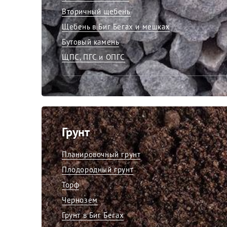
Вторичный щебень
Щебень в Биг Бегах и мешках
Бутовый камень
ЩПС, ПГС и ОПГС
Грунт
Планировочный грунт
Плодородный грунт
Торф
Чернозем
Грунт в Биг Бегах