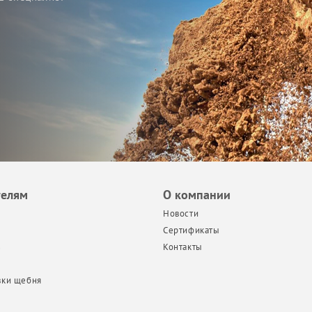
телям
О компании
Новости
Сертификаты
з
Контакты
вки щебня