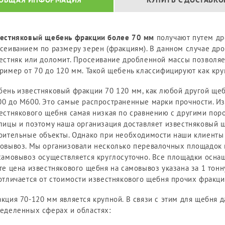
естняковый щебень фракции более 70 мм
получают путем др
сеиванием по размеру зерен (фракциям). В данном случае др
естняк или доломит. Просеивание дробленной массы позволяе
ример от 70 до 120 мм. Такой щебень классифицируют как кр
ень известняковый фракции 70 120 мм, как любой другой щеб
0 до М600. Это самые распространенные марки прочности. Из
естнякового щебня самая низкая по сравнению с другими пор
лицы и поэтому наша организация доставляет известняковый щ
оительные объекты. Однако при необходимости наши клиенты 
овывоз. Мы организовали несколько перевалочных площадок 
самовывоз осуществляется круглосуточно. Все площадки осн
те цена известнякового щебня на самовывоз указана за 1 тонну
отличается от стоимости известнякового щебня прочих фракци
кция 70-120 мм является крупной. В связи с этим для щебня 
еделенных сферах и областях: