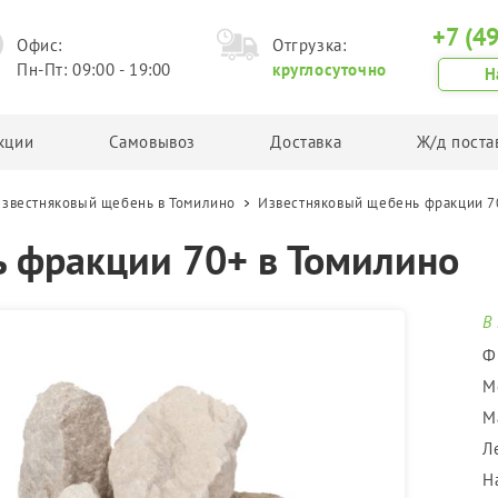
+7 (4
Офис:
Отгрузка:
Пн-Пт: 09:00 - 19:00
круглосуточно
Н
кции
Самовывоз
Доставка
Ж/д поста
звестняковый щебень в Томилино
Известняковый щебень фракции 7
Грунт
Другая продукция
 фракции 70+ в Томилино
Планировочный грунт
Асфальтовая крошка
Плодородный грунт
Техническая соль
Торф
Керамзит
В
Чернозем
Ф
Грунт в Биг Бегах
М
М
Л
Н