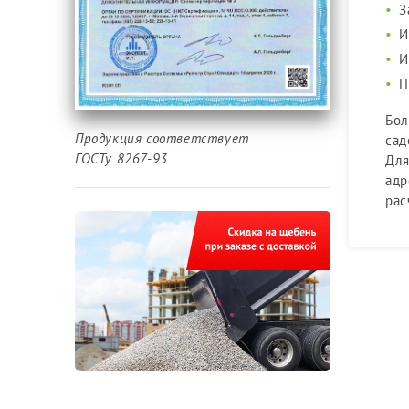
З
И
И
П
Бол
Продукция соответствует
сад
ГОСТу 8267-93
Для
адр
рас