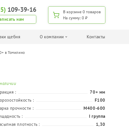
95)
109-39-16
В корзине
0 товаров
На сумму:
0 ₽
аписать нам
вки щебня
О компании
Контакты
0+ в Томилино
Поиск по применению
Для изготовления дренажа
Для дорожного строительства
Для изготовления ЖБИ
 наличии
Для дачного строительства/хозяйства
ракция :
70+ мм
Для приготовления бетона
орозостойкость :
F100
арка прочности :
М400-600
Поиск щебня по фракции
ещадность :
I группа
Фракция 5-20 мм
асыпная плотность :
1,30