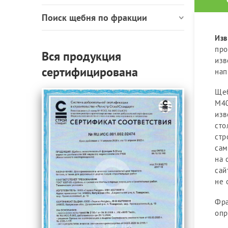
Поиск щебня по фракции
Изв
про
Вся продукция
изв
сертифицирована
нап
Щеб
М40
изв
сто
стр
сам
на 
сай
не 
Фра
опр