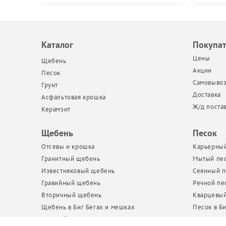
Каталог
Покупа
Цены
Щебень
Акции
Песок
Самовыво
Грунт
Доставка
Асфальтовая крошка
Ж/д поста
Керамзит
Щебень
Песок
Отсевы и крошка
Карьерный
Гранитный щебень
Мытый пе
Известняковый щебень
Сеянный п
Гравийный щебень
Речной пе
Вторичный щебень
Кварцевый
Щебень в Биг Бегах и мешках
Песок в Би
Бутовый камень
Пескогрун