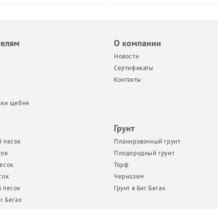
телям
О компании
Новости
Сертификаты
з
Контакты
вки щебня
Грунт
 песок
Планировочный грунт
сок
Плодородный грунт
есок
Торф
сок
Чернозем
 песок
Грунт в Биг Бегах
г Бегах
т