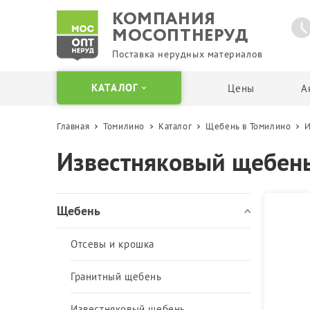
КОМПАНИЯ
МОСОПТНЕРУД
Поставка нерудных материалов
КАТАЛОГ
Цены
А
Главная
Томилино
Каталог
Щебень в Томилино
И
Щебень
Песок
Известняковый щебень
Отсевы и крошка
Карьерный песок
Гранитный щебень
Мытый песок
Известняковый щебень
Сеянный песок
Щебень
Гравийный щебень
Речной песок
Вторичный щебень
Кварцевый песок
Отсевы и крошка
Щебень в Биг Бегах и
Песок в Биг Бегах
мешках
Пескогрунт
Гранитный щебень
Бутовый камень
Пескосоль
Известняковый щебень